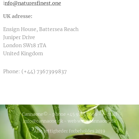
i
nfo@naturesfinest.one
UK adresse:
Ensign House, Battersea Reach
Juniper Drive
London SW18 1TA
United Kingdom
Phone: (+44) 7367399837
Cannaone© - phone +45 9185 7666 - e-mail
info@
cannaone.dk - web www.cannaone.dk
Alle rettigheder forbeholdes 2019