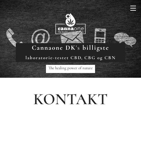
Cannaone DK
's
billigste
laboratorie-testet CBD, CBG og CBN
The healing power of nature
KONTAKT