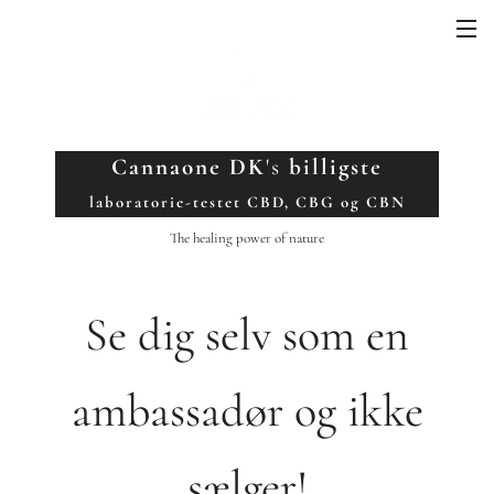
Cannaone DK
's
billigste
laboratorie-testet CBD, CBG og CBN
The healing power of nature
Se dig selv som en
ambassadør og ikke
sælger!