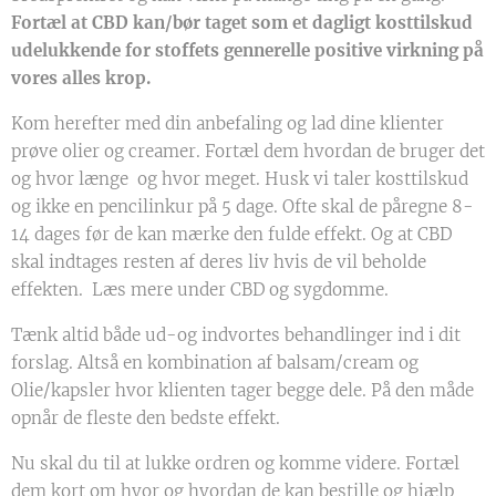
Fortæl at CBD kan/bør taget som et dagligt kosttilskud
udelukkende for stoffets gennerelle positive virkning på
vores alles krop.
Kom herefter med din anbefaling og lad dine klienter
prøve olier og creamer. Fortæl dem hvordan de bruger det
og hvor længe og hvor meget. Husk vi taler kosttilskud
og ikke en pencilinkur på 5 dage. Ofte skal de påregne 8-
14 dages før de kan mærke den fulde effekt. Og at CBD
skal indtages resten af deres liv hvis de vil beholde
effekten. Læs mere under CBD og sygdomme.
Tænk altid både ud-og indvortes behandlinger ind i dit
forslag. Altså en kombination af balsam/cream og
Olie/kapsler hvor klienten tager begge dele. På den måde
opnår de fleste den bedste effekt.
Nu skal du til at lukke ordren og komme videre. Fortæl
dem kort om hvor og hvordan de kan bestille og hjælp