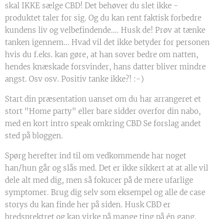
skal IKKE sælge CBD! Det behøver du slet ikke -
produktet taler for sig. Og du kan rent faktisk forbedre
kundens liv og velbefindende.... Husk de! Prøv at tænke
tanken igennem... Hvad vil det ikke betyder for personen
hvis du f.eks. kan gøre, at han sover bedre om natten,
hendes knæskade forsvinder, hans datter bliver mindre
angst. Osv osv. Positiv tanke ikke?! :-)
Start din præsentation uanset om du har arrangeret et
stort "Home party" eller bare sidder overfor din nabo,
med en kort intro speak omkring CBD Se forslag andet
sted på bloggen.
Spørg herefter ind til om vedkommende har noget
han/hun går og slås med. Det er ikke sikkert at at alle vil
dele alt med dig, men så fokucer på de mere ufarlige
symptomer. Brug dig selv som eksempel og alle de case
storys du kan finde her på siden. Husk CBD er
bredsprektret og kan virke på mange ting på én gang.