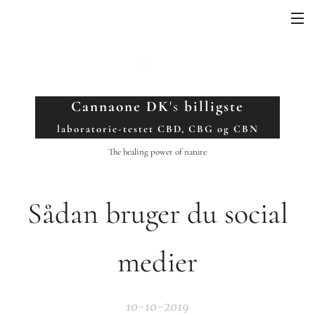
Cannaone DK
's
billigste
laboratorie-testet CBD, CBG og CBN
The healing power of nature
Sådan bruger du social
medier
10-10-2019