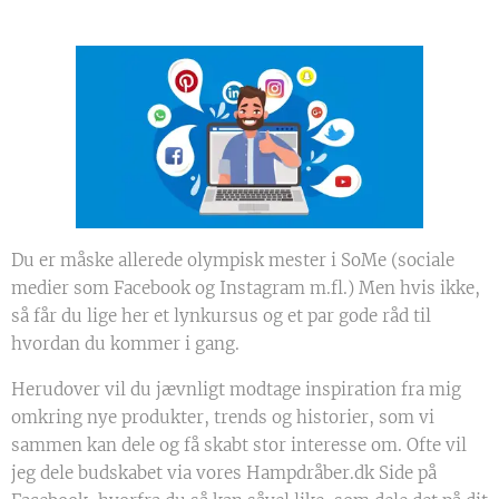
Du er måske allerede olympisk mester i SoMe (sociale
medier som Facebook og Instagram m.fl.) Men hvis ikke,
så får du lige her et lynkursus og et par gode råd til
hvordan du kommer i gang.
Herudover vil du jævnligt modtage inspiration fra mig
omkring nye produkter, trends og historier, som vi
sammen kan dele og få skabt stor interesse om. Ofte vil
jeg dele budskabet via vores Hampdråber.dk Side på