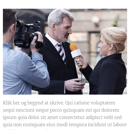
Klik her og begynd at skrive. Qui ratione voluptatem
sequi nesciunt neque porro quisquam est qui dolorem
ipsum quia dolor sit amet consectetur adipisci velit sed
quia non numquam eius modi tempora incidunt ut labore