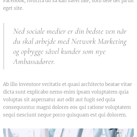
Facebook, hvorfra du så kan såvel like, som dele det på dit
eget site.
Ned sociale medier er din bedste ven når
du skal arbejde med Network Marketing
og opbygge såvel kunder som nye
Ambassadører.
Ab illo inventore veritatis et quasi architecto beatae vitae
dicta sunt explicabo nemo enim ipsam voluptatem quia
voluptas sit aspernatur aut odit aut fugit sed quia
consequuntur magni dolores eos qui ratione voluptatem
sequi nesciunt neque porro quisquam est qui dolorem.