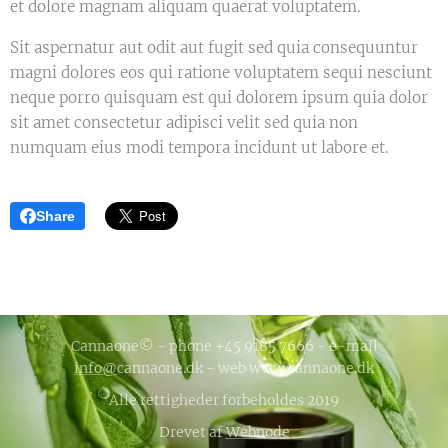
et dolore magnam aliquam quaerat voluptatem.
Sit aspernatur aut odit aut fugit sed quia consequuntur
magni dolores eos qui ratione voluptatem sequi nesciunt
neque porro quisquam est qui dolorem ipsum quia dolor
sit amet consectetur adipisci velit sed quia non
numquam eius modi tempora incidunt ut labore et.
Share
Cannaone© - phone +45 9185 7666 - e-mail
info@
cannaone.dk - web www.cannaone.dk
Alle rettigheder forbeholdes 2019
Drevet af
Webnode