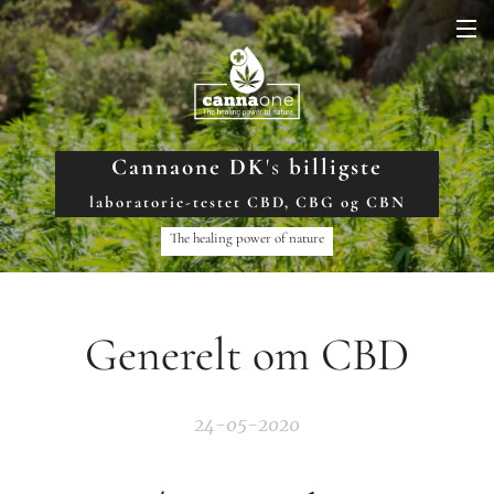
Cannaone DK
's
billigste
laboratorie-testet CBD, CBG og CBN
The healing power of nature
Generelt om CBD
24-05-2020