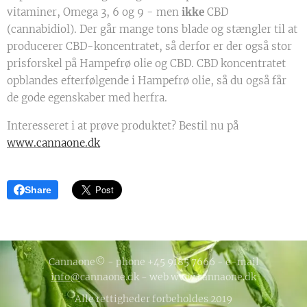
vitaminer, Omega 3, 6 og 9 - men
ikke
CBD
(cannabidiol). Der går mange tons blade og stængler til at
producerer CBD-koncentratet, så derfor er der også stor
prisforskel på Hampefrø olie og CBD. CBD koncentratet
opblandes efterfølgende i Hampefrø olie, så du også får
de gode egenskaber med herfra.
Interesseret i at prøve produktet? Bestil nu på
www.cannaone.dk
Share
Cannaone© - phone +45 9185 7666 - e-mail
info@
cannaone.dk - web www.cannaone.dk
Alle rettigheder forbeholdes 2019